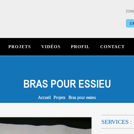
ZONE
D
PROJETS
VIDÉOS
PROFIL
CONTACT
BRAS POUR ESSIEU
Accueil
Projets
Bras pour essieu
SERVICES :