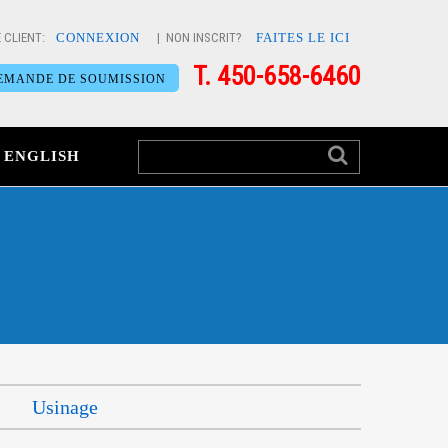
 CLIENT:
CONNEXION
| NON INSCRIT?
FAITES LE ICI
T. 450-658-6460
EMANDE DE SOUMISSION
ENGLISH
Usinage