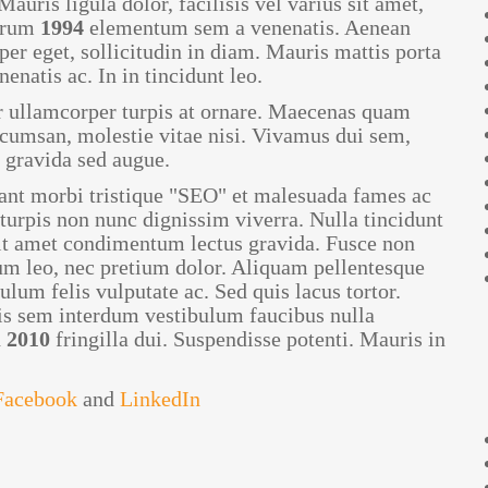
Mauris ligula dolor, facilisis vel varius sit amet,
utrum
1994
elementum sem a venenatis. Aenean
per eget, sollicitudin in diam. Mauris mattis porta
nenatis ac. In in tincidunt leo.
 ullamcorper turpis at ornare. Maecenas quam
ccumsan, molestie vitae nisi. Vivamus dui sem,
, gravida sed augue.
ant morbi tristique "SEO" et malesuada fames ac
 turpis non nunc dignissim viverra. Nulla tincidunt
sit amet condimentum lectus gravida. Fusce non
um leo, nec pretium dolor. Aliquam pellentesque
lum felis vulputate ac. Sed quis lacus tortor.
uis sem interdum vestibulum faucibus nulla
d
2010
fringilla dui. Suspendisse potenti. Mauris in
Facebook
and
LinkedIn