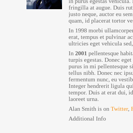
in purus egestas vehicula. 
fringilla at augue. Duis r
justo neque, auctor eu sem
quam, id placerat tortor ve
In 1998 morbi ullamcorper
erat, tempus et pulvinar a
ultricies eget vehicula sed
In
2001
pellentesque habit
turpis egestas. Donec eget
purus in mi pellentesque 
tellus nibh. Donec nec ips
fermentum nunc, eu vestibu
Integer hendrerit ligula q
tempor. Duis at erat dui, i
laoreet urna.
Alan Smith is on
Twitter
,
Additional Info