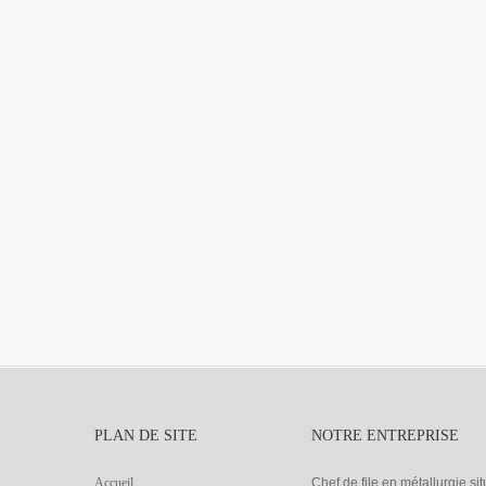
PLAN DE SITE
NOTRE ENTREPRISE
Accueil
Chef de file en métallurgie s